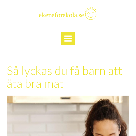
Skip
to
content
Så lyckas du få barn att
äta bra mat