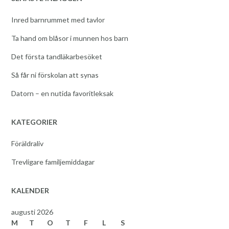
Inred barnrummet med tavlor
Ta hand om blåsor i munnen hos barn
Det första tandläkarbesöket
Så får ni förskolan att synas
Datorn – en nutida favoritleksak
KATEGORIER
Föräldraliv
Trevligare familjemiddagar
KALENDER
augusti 2026
M
T
O
T
F
L
S