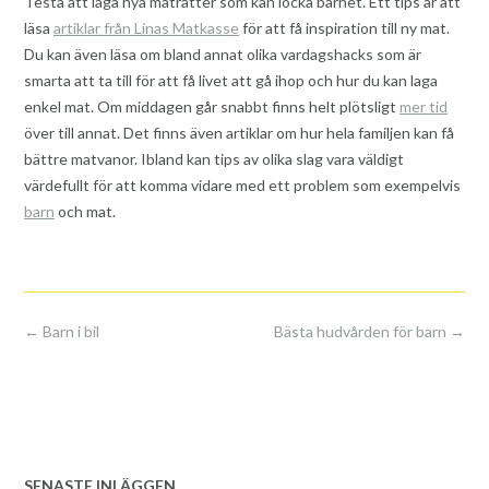
Testa att laga nya maträtter som kan locka barnet. Ett tips är att
läsa
artiklar från Linas Matkasse
för att få inspiration till ny mat.
Du kan även läsa om bland annat olika vardagshacks som är
smarta att ta till för att få livet att gå ihop och hur du kan laga
enkel mat. Om middagen går snabbt finns helt plötsligt
mer tid
över till annat. Det finns även artiklar om hur hela familjen kan få
bättre matvanor. Ibland kan tips av olika slag vara väldigt
värdefullt för att komma vidare med ett problem som exempelvis
barn
och mat.
Post
←
Barn i bil
Bästa hudvården för barn
→
navigation
SENASTE INLÄGGEN