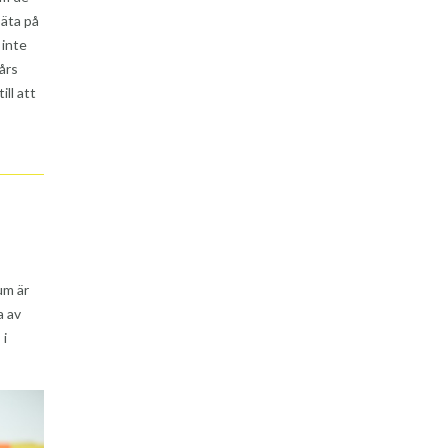
 äta på
 inte
års
ll att
um är
a av
 i