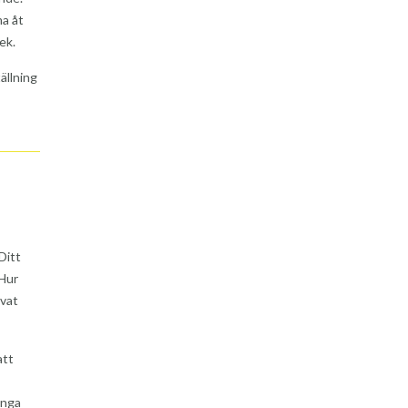
ma åt
ek.
ällning
Ditt
 Hur
ivat
att
ånga