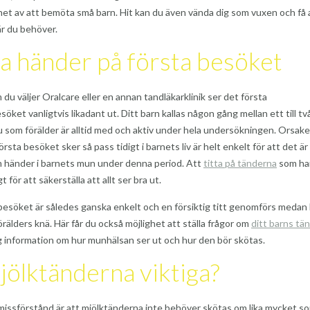
het av att bemöta små barn. Hit kan du även vända dig som vuxen och få 
r du behöver.
a händer på första besöket
du väljer Oralcare eller en annan tandläkarklinik ser det första
öket vanligtvis likadant ut. Ditt barn kallas någon gång mellan ett till tv
u som förälder är alltid med och aktiv under hela undersökningen. Orsaken
örsta besöket sker så pass tidigt i barnets liv är helt enkelt för att det är
 händer i barnets mun under denna period. Att
titta på tänderna
som ha
gt för att säkerställa att allt ser bra ut.
besöket är således ganska enkelt och en försiktig titt genomförs medan
förälders knä. Här får du också möjlighet att ställa frågor om
ditt barns tä
ig information om hur munhälsan ser ut och hur den bör skötas.
jölktänderna viktiga?
 missförstånd är att mjölktänderna inte behöver skötas om lika mycket s