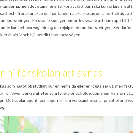
tänderna, men det stämmer inte. För att ditt barn ska kunna lära sig att
 sätt och få bra kunskap om hur tänderna ska skötas om är det viktigt att
tandborstningen. En studie som genomfördes visade att barn upp till 12 
arande kan behöva vägledning och hjälp med tandborstningen. Ser därför ti
der är aktiv och hjälper ditt barn hela vägen.
år ni förskolan att synas
kas som något obetydligt hur en hemsida eller en logga ser ut, men fakt
lar roll. Även verksamheter som förskolor och ålderdomshem kan ha nytt
gn. Det spelar egentligen ingen roll om verksamheten är privat eller drivs
egi.