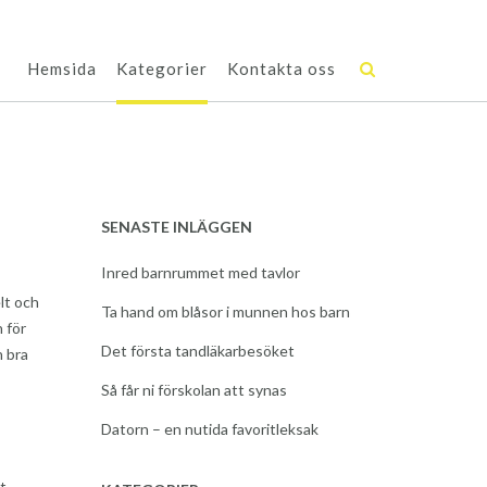
Hemsida
Kategorier
Kontakta oss
SENASTE INLÄGGEN
Inred barnrummet med tavlor
lt och
Ta hand om blåsor i munnen hos barn
 för
Det första tandläkarbesöket
n bra
Så får ni förskolan att synas
Datorn – en nutida favoritleksak
t