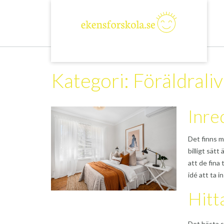
Skip
to
content
Kategori:
Föräldraliv
Inre
Det finns m
billigt sät
att de fina 
idé att ta i
Hitt
Det bästa s