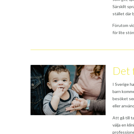
Särskilt spr
stället där 
Förutom vid
för lite stö
Det 
I Sverige h
barn kommer
besöket ser 
eller använ
Att gå till 
välja en kl
professione