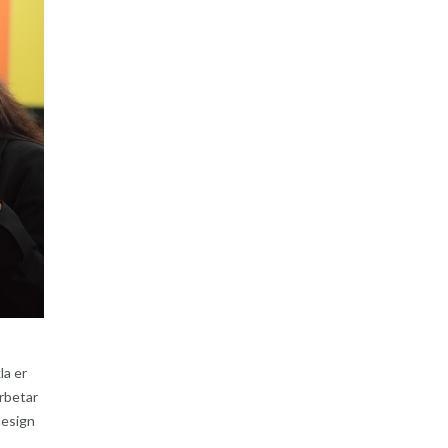
la er
arbetar
design