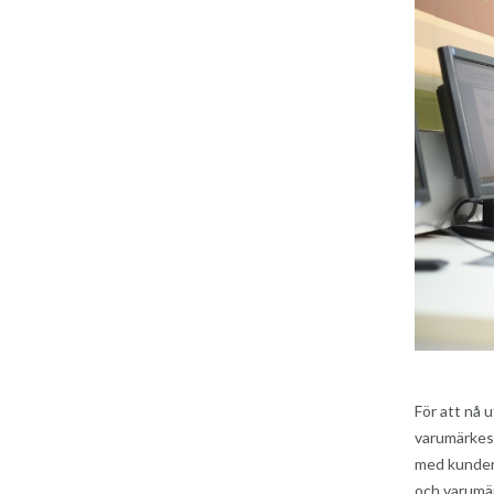
För att nå 
varumärkes
med kunder 
och varumär