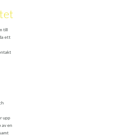
tet
 till
da ett
ontakt
och
er upp
p av en
 samt