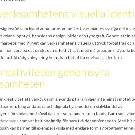
verksamhetens visuella identi
designbyrån som bland annat arbetar med ett varumärkes synliga delar som
skolans logotyp, hemsidans design, bilder och typografi. Genom att inle
amarbete med Klingit kan verksamhetens visuella uttryck förbättras och
mmunicera på ett direkt och effektivt sätt med målgruppen ifråga. Ta k
för att få rådgivning kring hur ni kan förbättra er visuella identitet.
kreativiteten genomsyra
ksamheten
är kreativitet ett verktyg som används på alla nivåer, inte minst i mötet 
 barnen. Idag är datorer och digitala hjälpmedel en självklar del av
gen i förskolan med såväl datorer som kameror och Ipads. Barn som väx
 datorvana
som var helt obefintlig för bara två decennier sedan. Med hjäl
skolan kan barnen till exempel syssla med enklare form av programmering