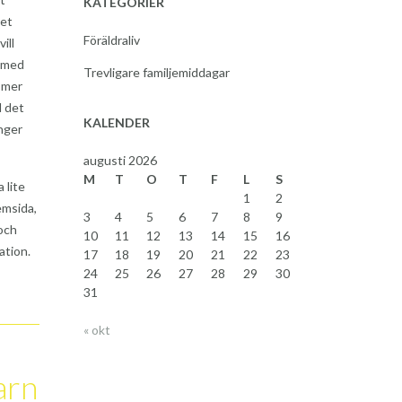
KATEGORIER
ket
Föräldraliv
ill
a med
Trevligare familjemiddagar
a mer
d det
KALENDER
änger
augusti 2026
M
T
O
T
F
L
S
 lite
1
2
emsida,
3
4
5
6
7
8
9
och
10
11
12
13
14
15
16
ation.
17
18
19
20
21
22
23
24
25
26
27
28
29
30
31
« okt
arn