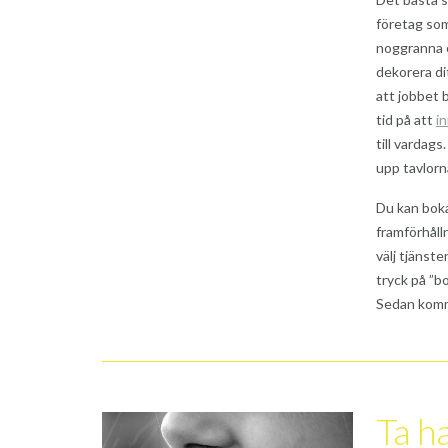
företag som
noggranna o
dekorera di
att jobbet b
tid på att
i
till vardag
upp tavlorna
Du kan boka
framförhåll
välj tjänst
tryck på ”b
Sedan komm
Ta h