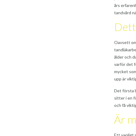
års erfaren
tandvård nä
Dett
Oavsett om 
tandläkarbes
ålder och d
varför det f
mycket som
upp är vikti
Det första 
sitter i en 
och få vikt
Är m
Ett vanligt