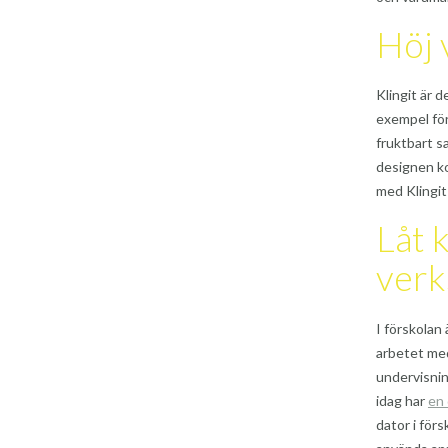
Höj 
Klingit är 
exempel för
fruktbart s
designen ko
med Klingit 
Låt 
ver
I förskolan 
arbetet med
undervisnin
idag har
en
dator i för