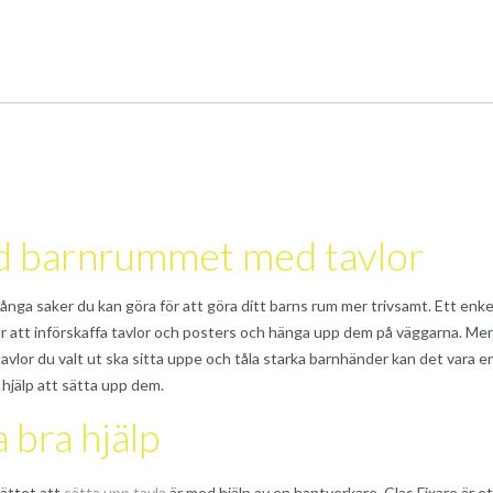
d barnrummet med tavlor
ånga saker du kan göra för att göra ditt barns rum mer trivsamt. Ett enke
t är att införskaffa tavlor och posters och hänga upp dem på väggarna. Men
tavlor du valt ut ska sitta uppe och tåla starka barnhänder kan det vara e
n hjälp att sätta upp dem.
a bra hjälp
ättet att
sätta upp tavla
är med hjälp av en hantverkare. Clas Fixare är et