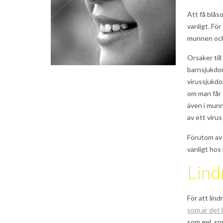
Att få blås
vanligt. För
munnen och 
Orsaker til
barnsjukdom
virussjukdo
om man får 
även i mun
av ett viru
Förutom av 
vanligt ho
Lind
För att lin
som är det 
som gel, sp