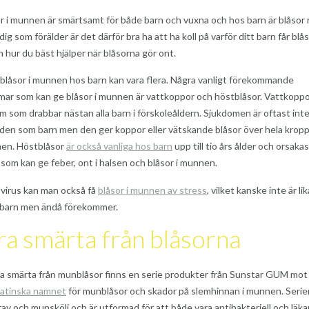
or i munnen är smärtsamt för både barn och vuxna och hos barn är blåsor r
 dig som förälder är det därför bra ha att ha koll på varför ditt barn får blås
hur du bäst hjälper när blåsorna gör ont.
l blåsor i munnen hos barn kan vara flera. Några vanligt förekommande
ar som kan ge blåsor i munnen är vattkoppor och höstblåsor. Vattkoppo
m som drabbar nästan alla barn i förskoleåldern. Sjukdomen är oftast inte 
den som barn men den ger koppor eller vätskande blåsor över hela krop
nen. Höstblåsor
är också vanliga hos barn
upp till tio års ålder och orsaka
s som kan ge feber, ont i halsen och blåsor i munnen.
virus kan man också få
blåsor i munnen av stress
, vilket kanske inte är lik
s barn men ändå förekommer.
ra smärta från blåsorna
dra smärta från munblåsor finns en serie produkter från Sunstar GUM mo
latinska namnet
för munblåsor och skador på slemhinnan i munnen. Serie
ray och munskölj och är utformad för att både vara antibakteriell och läk