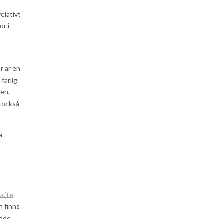
elativt
or i
r är en
farlig
pen,
s också
a
t
afte,
n finns
ande.