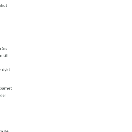
akut
å års
 till
r dykt
 barnet
nder
om de