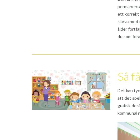
permanenta 
ett korrekt
slarva med 
ålder fortf
du som föräl
Så f
Det kan tyc
att det spe
grafisk desi
kommunal r