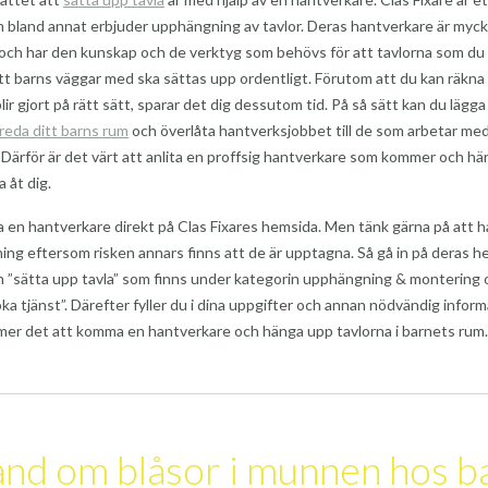
 bland annat erbjuder upphängning av tavlor. Deras hantverkare är myc
ch har den kunskap och de verktyg som behövs för att tavlorna som du v
tt barns väggar med ska sättas upp ordentligt. Förutom att du kan räkn
lir gjort på rätt sätt, sparar det dig dessutom tid. På så sätt kan du lägg
nreda ditt barns rum
och överlåta hantverksjobbet till de som arbetar me
s. Därför är det värt att anlita en proffsig hantverkare som kommer och h
 åt dig.
 en hantverkare direkt på Clas Fixares hemsida. Men tänk gärna på att ha
ning eftersom risken annars finns att de är upptagna. Så gå in på deras h
en ”sätta upp tavla” som finns under kategorin upphängning & montering 
oka tjänst”. Därefter fyller du i dina uppgifter och annan nödvändig inform
er det att komma en hantverkare och hänga upp tavlorna i barnets rum.
and om blåsor i munnen hos b