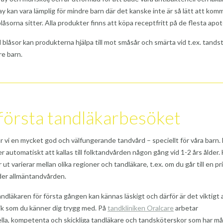
ay kan vara lämplig för mindre barn där det kanske inte är så lätt att kom
blåsorna sitter. Alla produkter finns att köpa receptfritt på de flesta apot
 blåsor kan produkterna hjälpa till mot småsår och smärta vid t.ex. tandst
rre barn.
första tandläkarbesöket
ar vi en mycket god och välfungerande tandvård – speciellt för våra barn. 
 automatiskt att kallas till folktandvården någon gång vid 1-2 års ålder.
ut varierar mellan olika regioner och tandläkare, t.ex. om du går till en pr
der allmäntandvården.
tandläkaren för första gången kan kännas läskigt och därför är det viktigt 
inik som du känner dig trygg med. På
tandkliniken Oralcare
arbetar
lla, kompetenta och skickliga tandläkare och tandsköterskor som har m